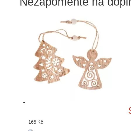
Nezapomeňte na dopl
165
Kč