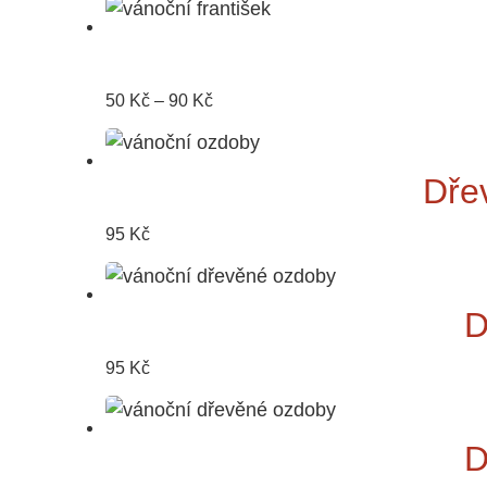
Rozpětí
50
Kč
–
90
Kč
cen:
50 Kč
Dře
až
90 Kč
95
Kč
D
95
Kč
D