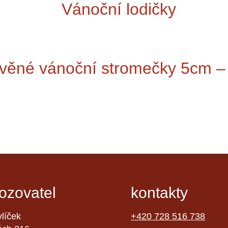
Vánoční lodičky
věné vánoční stromečky 5cm –
ozovatel
kontakty
líček
+420 728 516 738