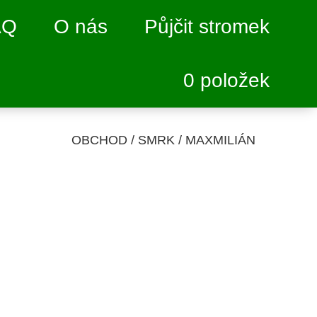
AQ
O nás
Půjčit stromek
0 položek
OBCHOD
/
SMRK
/ MAXMILIÁN