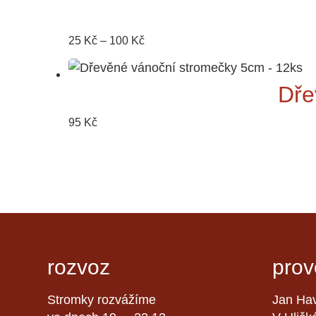
Rozpětí
25
Kč
–
100
Kč
cen:
25 Kč
Dře
až
100 Kč
95
Kč
rozvoz
prov
Stromky rozvážíme
Jan Hav