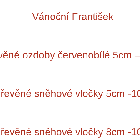
Vánoční František
věné ozdoby červenobílé 5cm –
řevěné sněhové vločky 5cm -1
řevěné sněhové vločky 8cm -1