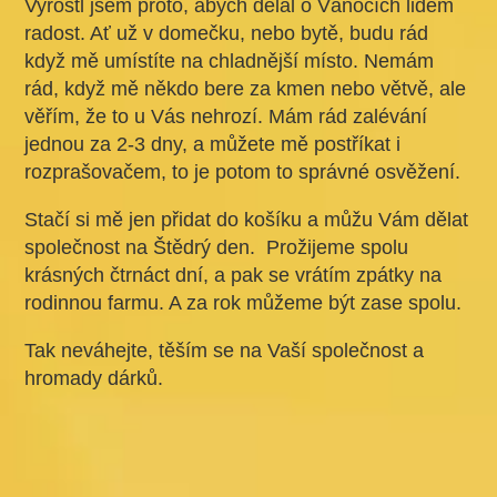
byla:
je:
Vyrostl jsem proto, abych dělal o Vánocích lidem
800 Kč.
700 Kč.
radost. Ať už v domečku, nebo bytě, budu rád
když mě umístíte na chladnější místo. Nemám
rád, když mě někdo bere za kmen nebo větvě, ale
věřím, že to u Vás nehrozí. Mám rád zalévání
jednou za 2-3 dny, a můžete mě postříkat i
rozprašovačem, to je potom to správné osvěžení.
Stačí si mě jen přidat do košíku a můžu Vám dělat
společnost na Štědrý den. Prožijeme spolu
krásných čtrnáct dní, a pak se vrátím zpátky na
rodinnou farmu. A za rok můžeme být zase spolu.
Tak neváhejte, těším se na Vaší společnost a
hromady dárků.