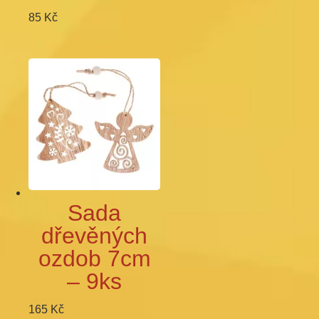
85
Kč
Sada
dřevěných
ozdob 7cm
– 9ks
165
Kč