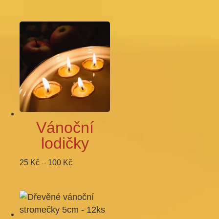
Vánoční
lodičky
Rozpětí
25
Kč
–
100
Kč
cen:
25 Kč
až
100 Kč