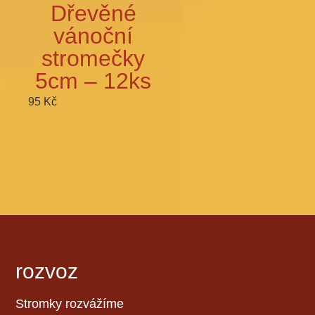
Dřevěné
vánoční
stromečky
5cm – 12ks
95
Kč
rozvoz
Stromky rozvážíme