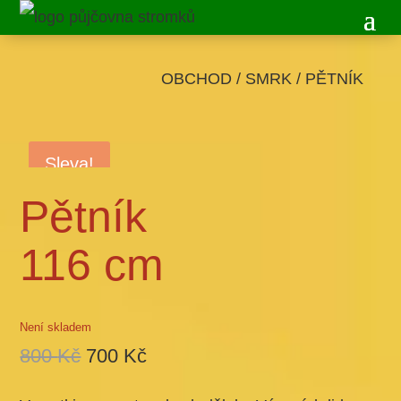
OBCHOD
/
SMRK
/ PĚTNÍK
PŮJČEN
Sleva!
Pětník
116 cm
Není skladem
Původní
Aktuální
800
Kč
700
Kč
cena
cena