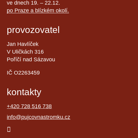
ve dnech 19. – 22.12.
po Praze a blízkém okolí.
provozovatel
Jan Havlíček
V Uličkách 316
Poříčí nad Sázavou
IČ O2263459
kontakty
+420 728 516 738
info@pujcovnastromku.cz
