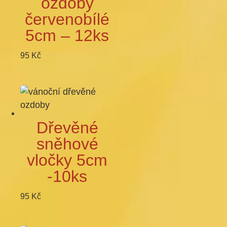
ozdoby
červenobílé
5cm – 12ks
95
Kč
Dřevěné
sněhové
vločky 5cm
-10ks
95
Kč