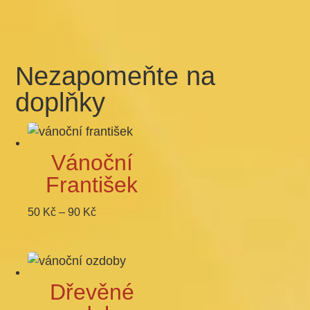
Nezapomeňte na
doplňky
Vánoční
František
Rozpětí
50
Kč
–
90
Kč
cen:
50 Kč
až
90 Kč
Dřevěné