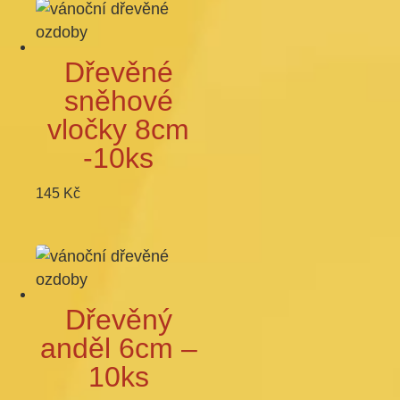
Dřevěné
sněhové
vločky 8cm
-10ks
145
Kč
Dřevěný
anděl 6cm –
10ks